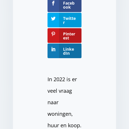
Faceb
ook
Twitte
r
Pinter
est
Linke
dIn
In 2022 is er
veel vraag
naar
woningen,
huur en koop.