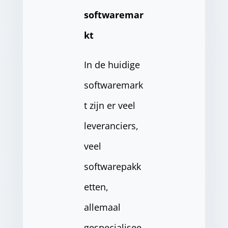
softwaremar
kt
In de huidige
softwaremark
t zijn er veel
leveranciers,
veel
softwarepakk
etten,
allemaal
gespecialisee