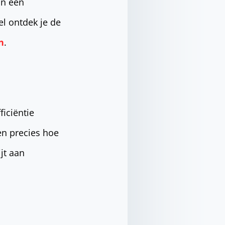
an een
el ontdek je de
n
.
ficiëntie
en precies hoe
jt aan