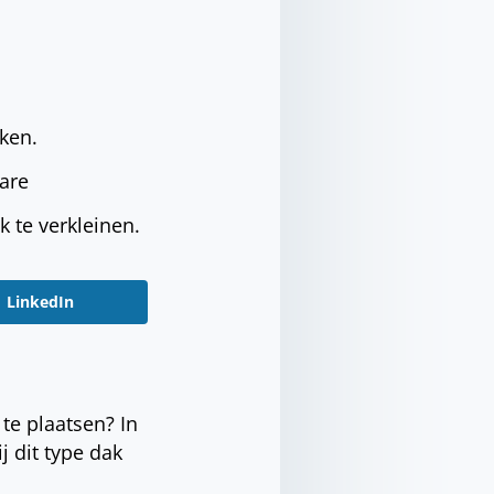
ken.
bare
 te verkleinen.
LinkedIn
te plaatsen? In
j dit type dak