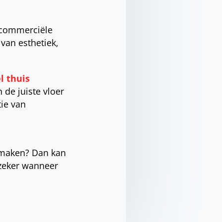
n commerciële
 van esthetiek,
l thuis
 de juiste vloer
tie van
e maken? Dan kan
 zeker wanneer