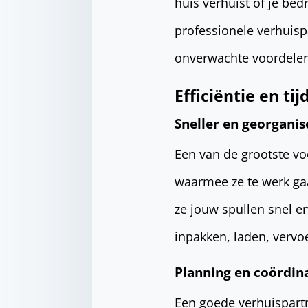
huis verhuist of je bed
professionele verhuispa
onverwachte voordelen
Efficiëntie en ti
Sneller en georgani
Een van de grootste vo
waarmee ze te werk ga
ze jouw spullen snel en
inpakken, laden, vervo
Planning en coördin
Een goede verhuispartn