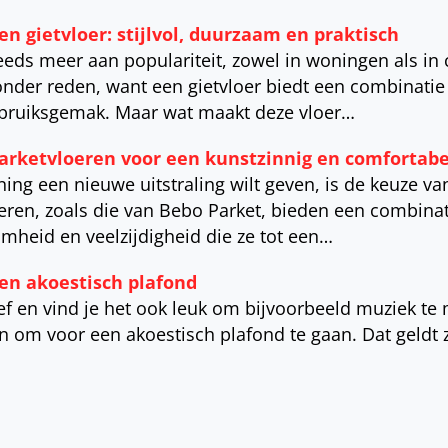
n gietvloer: stijlvol, duurzaam en praktisch
teeds meer aan populariteit, zowel in woningen als i
zonder reden, want een gietvloer biedt een combinatie
bruiksgemak. Maar wat maakt deze vloer…
arketvloeren voor een kunstzinnig en comfortabe
ng een nieuwe uitstraling wilt geven, is de keuze van
oeren, zoals die van Bebo Parket, bieden een combina
heid en veelzijdigheid die ze tot een…
en akoestisch plafond
tief en vind je het ook leuk om bijvoorbeeld muziek t
jn om voor een akoestisch plafond te gaan. Dat geldt