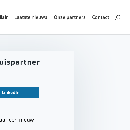
lair
Laatste nieuws
Onze partners
Contact
uispartner
LinkedIn
naar een nieuw