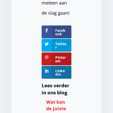
meteen aan
de slag gaan!
Faceb
ook
Twitte
r
Pinter
est
Linke
dIn
Lees verder
in ons blog
Wat kan
de juiste