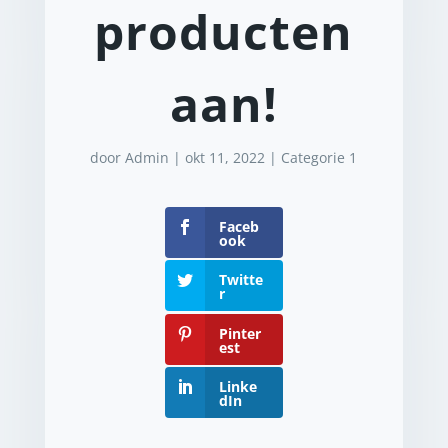
producten
aan!
door
Admin
|
okt 11, 2022
|
Categorie 1
Faceb
ook
Twitte
r
Pinter
est
Linke
dIn