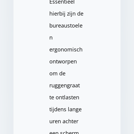
Essentieel
hierbij zijn de
bureaustoele
n
ergonomisch
ontworpen
om de
ruggengraat
te ontlasten
tijdens lange
uren achter
een scherm.