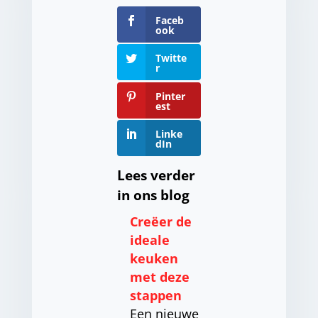
Faceb
ook
Twitte
r
Pinter
est
Linke
dIn
Lees verder
in ons blog
Creëer de
ideale
keuken
met deze
stappen
Een nieuwe