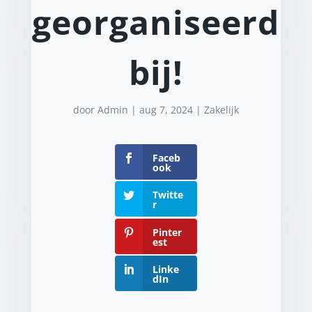
georganiseerd
bij!
door
Admin
|
aug 7, 2024
|
Zakelijk
Faceb
ook
Twitte
r
Pinter
est
Linke
dIn