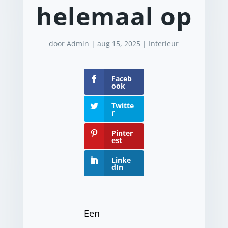
helemaal op
door
Admin
|
aug 15, 2025
|
Interieur
Faceb
ook
Twitte
r
Pinter
est
Linke
dIn
Een