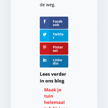
de weg.
Faceb
ook
Twitte
r
Pinter
est
Linke
dIn
Lees verder
in ons blog
Maak je
tuin
helemaal